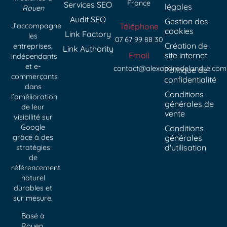
France
Services SEO
légales
Rouen
Audit SEO
Gestion des
J’accompagne
Téléphone
cookies
Link Factory
les
07 67 99 88 30
Création de
entreprises,
Link Authority
Email
site internet
indépendants
et e-
contact@alexandredelandre.com
Politique de
commerçants
confidentialité
dans
Conditions
l’amélioration
générales de
de leur
vente
visibilité sur
Google
Conditions
grâce à des
générales
d'utilisation
stratégies
de
référencement
naturel
durables et
sur mesure.
Basé à
Rouen,