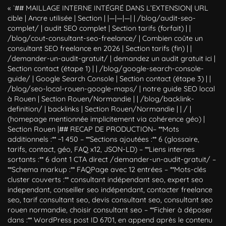
« `## MAILLAGE INTERNE INTÉGRÉ DANS L’EXTENSION| URL
cible | Ancre utilisée | Section | |—|—|—| | /blog/audit-seo-
complet/ | audit SEO complet | Section tarifs (forfait) | |
/blog/cout-consultant-seo-freelance/ | Combien coûte un
consultant SEO freelance en 2026 | Section tarifs (fin) | |
/demander-un-audit-gratuit/ | demandez un audit gratuit ici |
Section contact (étape 1) | | /blog/google-search-console-
guide/ | Google Search Console | Section contact (étape 3) | |
/blog/seo-local-rouen-google-maps/ | notre guide SEO local
à Rouen | Section Rouen/Normandie | | /blog/backlink-
definition/ | backlinks | Section Rouen/Normandie | | / |
(homepage mentionnée implicitement via cohérence géo) |
Section Rouen |## RECAP DE PRODUCTION– **Mots
additionnels :** ~1 450 – **Sections ajoutées :** 6 (glossaire,
tarifs, contact, géo, FAQ x12, JSON-LD) – **Liens internes
sortants :** 6 dont 1 CTA direct /demander-un-audit-gratuit/ –
**Schema markup :** FAQPage avec 12 entrées – **Mots-clés
cluster couverts :** consultant indépendant seo, expert seo
independant, conseiller seo indépendant, contacter freelance
seo, tarif consultant seo, devis consultant seo, consultant seo
rouen normandie, choisir consultant seo – **Fichier à déposer
dans :** WordPress post ID 6701, en append après le contenu