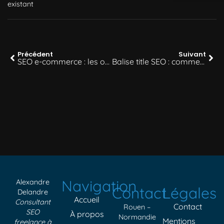
existant
Précédent
Suivant
SEO e-commerce : les optimisations indispensables pour vendre plus
Balise title SEO : comment bien l’optimiser en 2026 ?
Navigation
Alexandre
Contact
Légales
Delandre
Accueil
Consultant
Contact
Rouen –
SEO
À propos
Normandie
Mentions
freelance à