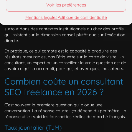
spécialité marquée : SEO technique, netlinking, e-commerce. Le
Voir les préférences
terme n’a aucune définition officielle, mais il signale en général
quelqu’un qui va au-delà du conseil de surface.
Mentions légales
Politique de confidentialité
Conseiller SEO indépendant
est moins courant. On le trouve
surtout dans des contextes institutionnels ou chez des profils
qui insistent sur la dimension conseil plutôt que sur l’exécution
directe.
En pratique, ce qui compte est la capacité à produire des
résultats mesurables, pas l’étiquette sur la carte de visite. Un
consultant, un expert ou un conseiller : la vraie question est de
savoir ce qu’il a accompli, pour qui, et avec quels indicateurs.
Combien coûte un consultant
SEO freelance en 2026 ?
C’est souvent la première question qui bloque une
conversation. La réponse courte : ça dépend du périmètre. La
réponse utile : voici les fourchettes réelles du marché français.
Taux journalier (TJM)