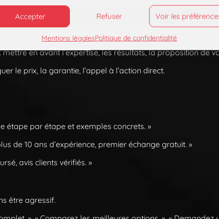
Accepter
Refuser
Voir les préférence
 promettre un guide, une méthode, une explication claire.
Mentions légales
Politique de confidentialité
mettre en avant l’expertise, les résultats, la proposition de va
er le prix, la garantie, l’appel à l’action direct.
e étape par étape et exemples concrets. »
lus de 10 ans d’expérience, premier échange gratuit. »
sé, avis clients vérifiés. »
ns être agressif.
omplet. », « Comparez les meilleures options. », « Demandez un