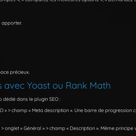
 apporter.
pace précieux.
s avec Yoast ou Rank Math
 dédié dans le plugin SEO :
O » > champ « Meta description ». Une barre de progression co
 > onglet « Général » > champ « Description ». Même principe v