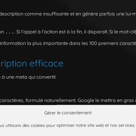
description comme insuffisante et en génère parfois une lui-
 un
. Si l’appel à l’action est à la fin, il disparaît. Si le mot-
...
’information la plus importante dans les 100 premiers caract
iption efficace
 à une meta qui convertit.
caractères, formulé naturellement. Google le mettra en gras d
ert SEO consultant SEO. »
Gérer le consentement
tlinking, optimisation on-page : je booste votre visibilité Go
us utilisons des cookies pour optimiser notre site web et nos services.