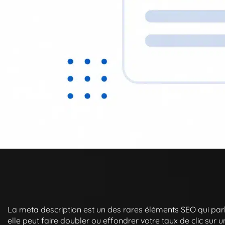
La meta description est un des rares éléments SEO qui par
elle peut faire doubler ou effondrer votre taux de clic sur