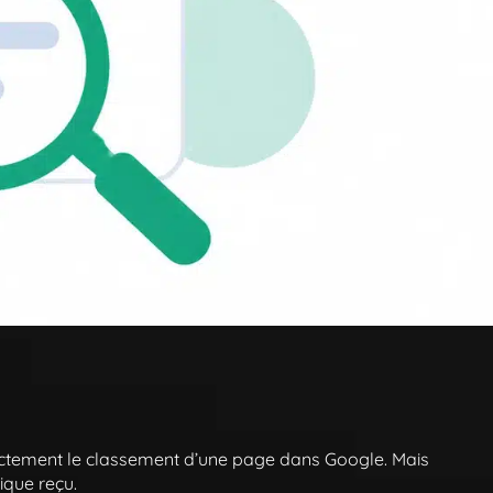
rectement le classement d’une page dans Google. Mais
ique reçu.