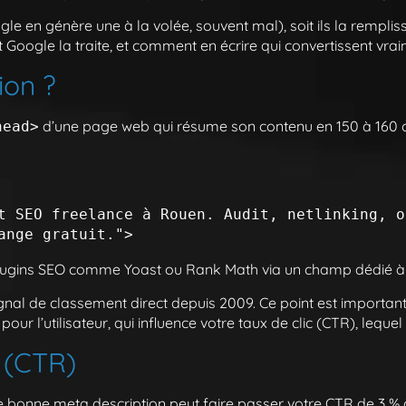
Google en génère une à la volée, souvent mal), soit ils la remp
Google la traite, et comment en écrire qui convertissent vrai
ion ?
d’une page web qui résume son contenu en 150 à 160 car
head>
t SEO freelance à Rouen. Audit, netlinking, o
lugins SEO comme Yoast ou Rank Math via un champ dédié à 
al de classement direct depuis 2009. Ce point est important 
 pour l’utilisateur, qui influence votre taux de clic (CTR), lequ
c (CTR)
 bonne meta description peut faire passer votre CTR de 3 % à