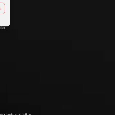
s
leur.
 devis gratuit. »