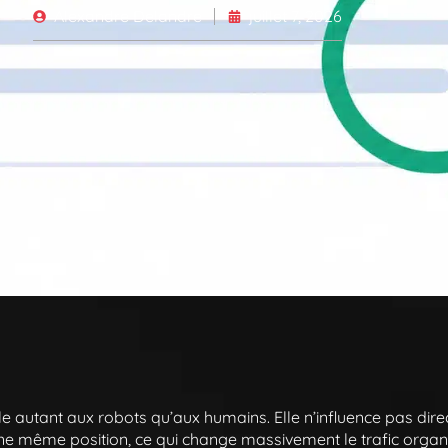
Alexandre Delandre
juillet 7, 2026
le autant aux robots qu’aux humains. Elle n’influence pas di
 une même position, ce qui change massivement le trafic organ