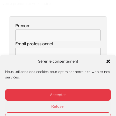
votre prenom et votre adresse.
Prenom
Email professionnel
Gérer le consentement
Telecharger le livre blanc
Nous utilisons des cookies pour optimiser notre site web et nos
Pas de spam, jamais. Vous pouvez vous desinscrire en
services.
un clic.
Accepter
Refuser
Navigation
Alexandre
Contact
Légales
Delandre
Accueil