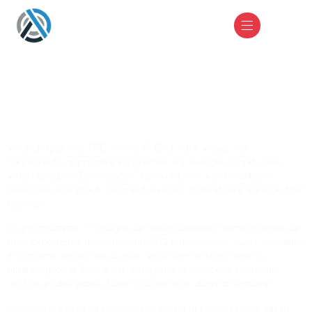
Livre blanc gratuit : SEO
pour TPE-PME
Livre blanc gratuit : SEO pour
TPE-PME
Vous dirigez une TPE ou une PME et vous voyez vos
concurrents apparaitre en premier sur Google quand vous,
vous restez en 3eme page ? Ce livre blanc vous explique
pourquoi, et surtout comment inverser la tendance sans budget
agence.
Au programme : 35 pages de methodologie concrete, tirees de
mon experience de consultant SEO independant. Audit technique
en 7 points, mots-cles a viser, structure de site, contenu,
netlinking local. Tout y est, sans jargon, avec des exemples
chiffres et des plans d action a executer dans la semaine.
Vous le recevez par email immediatement apres avoir laisse