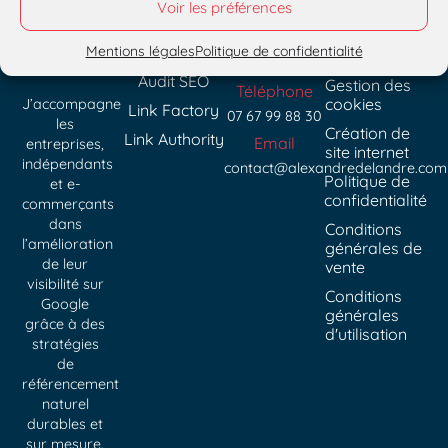
Voir les préférences
Contact
Consultant
Rouen –
À propos
SEO
Normandie
Mentions
freelance à
France
Mentions légales
Politique de confidentialité
Services SEO
légales
Rouen
Audit SEO
Gestion des
Téléphone
cookies
J’accompagne
Link Factory
07 67 99 88 30
les
Création de
Link Authority
Email
entreprises,
site internet
indépendants
contact@alexandredelandre.com
Politique de
et e-
confidentialité
commerçants
dans
Conditions
l’amélioration
générales de
de leur
vente
visibilité sur
Conditions
Google
générales
grâce à des
d'utilisation
stratégies
de
référencement
naturel
durables et
sur mesure.